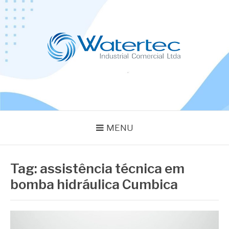
Pular
para
o
conteúdo
BLOG WATERTEC
Especialistas em Equipamentos Industriais
MENU
Tag:
assistência técnica em
bomba hidráulica Cumbica