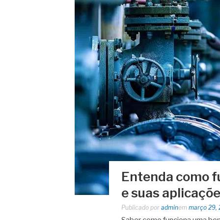
Entenda como f
e suas aplicaçõe
Publicado por
admin
em
março 29,