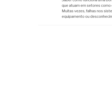
Saber como funciona uma bom
que atuam em setores como c
Muitas vezes, falhas nos sis
equipamento ou desconhecim