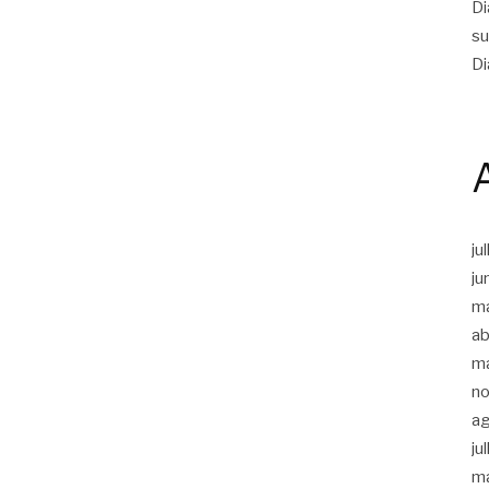
Di
su
Di
ju
ju
m
ab
m
n
a
ju
m