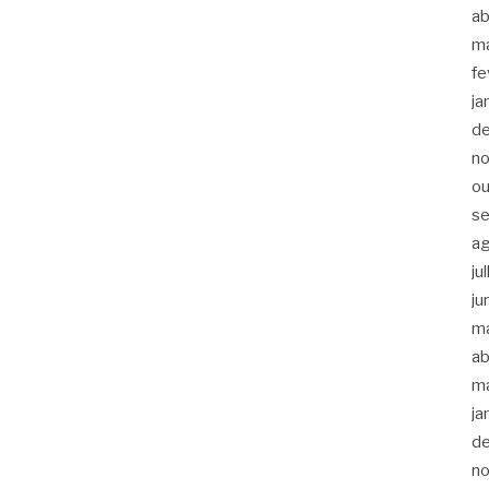
ab
m
fe
ja
d
n
ou
s
a
ju
ju
m
ab
m
ja
d
n