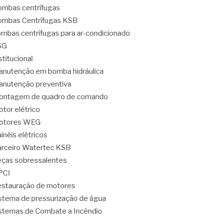
mbas centrífugas
mbas Centrífugas KSB
mbas centrífugas para ar-condicionado
SG
stitucional
nutenção em bomba hidráulica
nutenção preventiva
ontagem de quadro de comando
tor elétrico
otores WEG
inéis elétricos
rceiro Watertec KSB
ças sobressalentes
PCI
stauração de motores
stema de pressurização de água
stemas de Combate a Incêndio