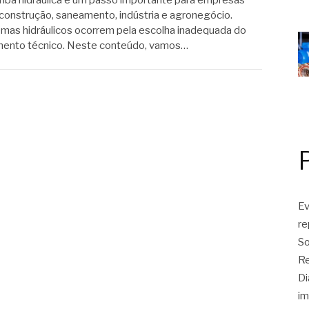
ba hidráulica é um passo importante para empresas
onstrução, saneamento, indústria e agronegócio.
temas hidráulicos ocorrem pela escolha inadequada do
ento técnico. Neste conteúdo, vamos…
Ev
r
So
Re
Di
im