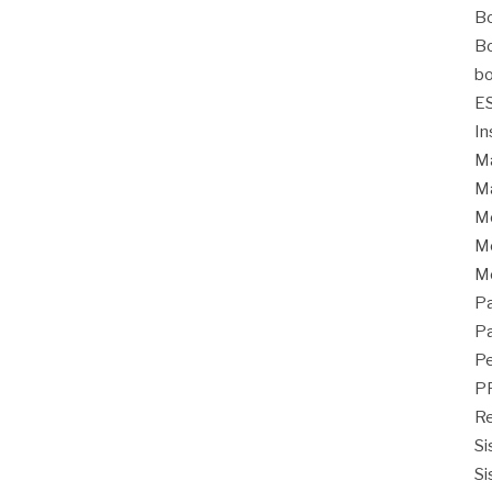
Bo
Bo
bo
E
In
Ma
Ma
M
Mo
M
Pa
Pa
Pe
P
Re
Si
Si