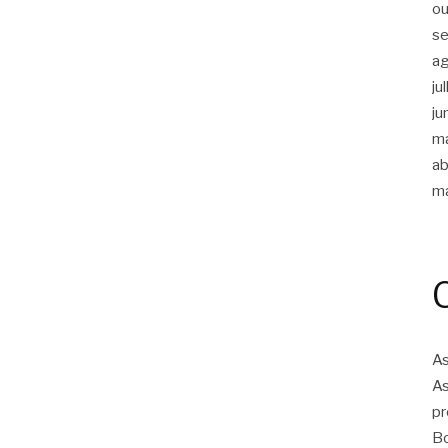
ou
s
a
ju
ju
m
ab
m
As
As
pr
Bo