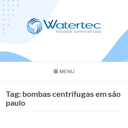
Pular
para
o
conteúdo
BLOG WATERTEC
Especialistas em Equipamentos Industriais
MENU
Tag:
bombas centrífugas em são
paulo