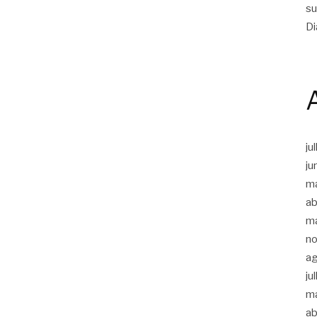
su
Di
ju
ju
m
ab
m
n
a
ju
m
ab