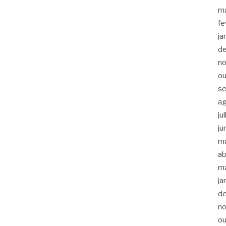
m
fe
ja
d
n
ou
s
a
ju
ju
m
ab
m
ja
d
n
ou