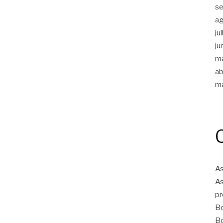
s
a
ju
ju
m
ab
m
As
As
pr
Bo
Bo