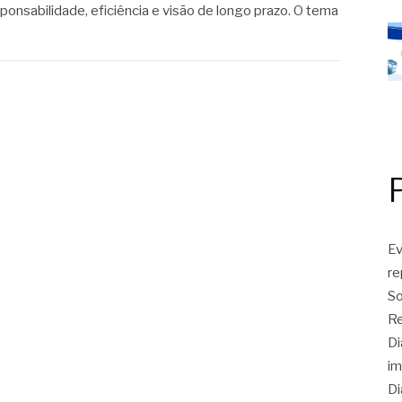
onsabilidade, eficiência e visão de longo prazo. O tema
Ev
r
So
Re
Di
im
Di