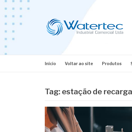
Pular
para
o
conteúdo
BLOG WATERT
Especialistas em Equipamentos Industriais
Início
Voltar ao site
Produtos
Tag:
estação de recarga