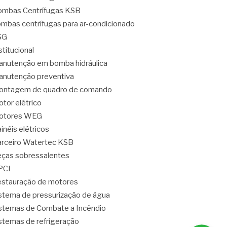
mbas Centrífugas KSB
mbas centrífugas para ar-condicionado
SG
stitucional
nutenção em bomba hidráulica
nutenção preventiva
ontagem de quadro de comando
tor elétrico
otores WEG
inéis elétricos
rceiro Watertec KSB
ças sobressalentes
PCI
stauração de motores
stema de pressurização de água
stemas de Combate a Incêndio
stemas de refrigeração