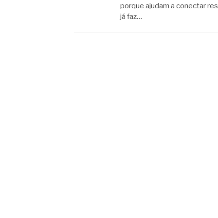
porque ajudam a conectar resp
já faz…