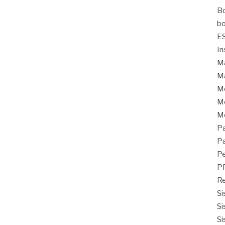
Bo
bo
E
In
Ma
Ma
M
Mo
M
Pa
Pa
Pe
P
Re
Si
Si
Si