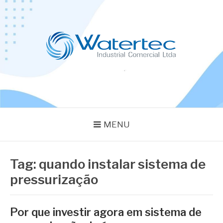
Pular
para
o
conteúdo
BLOG WATERTEC
Especialistas em Equipamentos Industriais
MENU
Tag:
quando instalar sistema de
pressurização
Por que investir agora em sistema de