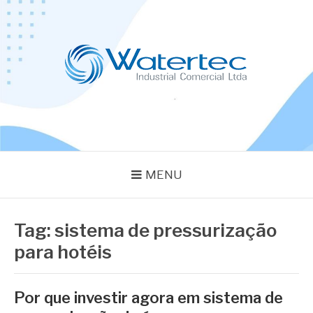
Pular
para
o
conteúdo
BLOG WATERTEC
Especialistas em Equipamentos Industriais
MENU
Tag:
sistema de pressurização
para hotéis
Por que investir agora em sistema de