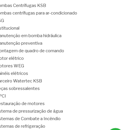
mbas Centrífugas KSB
mbas centrífugas para ar-condicionado
SG
stitucional
nutenção em bomba hidráulica
nutenção preventiva
ontagem de quadro de comando
tor elétrico
otores WEG
inéis elétricos
rceiro Watertec KSB
ças sobressalentes
PCI
stauração de motores
stema de pressurização de água
stemas de Combate a Incêndio
stemas de refrigeração