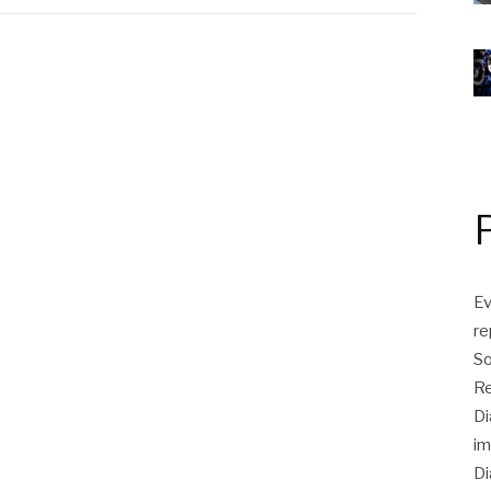
Ev
r
So
Re
Di
im
Di