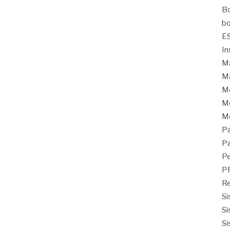
Bo
bo
E
In
Ma
Ma
M
Mo
M
Pa
Pa
Pe
P
Re
Si
Si
Si