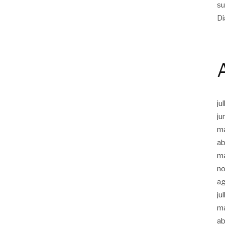
su
Di
ju
ju
m
ab
m
n
a
ju
m
ab