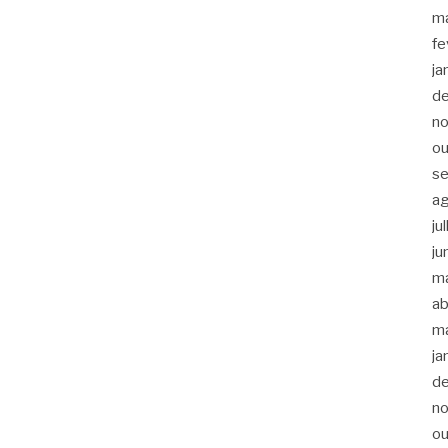
m
fe
ja
d
n
ou
s
a
ju
ju
m
ab
m
ja
d
n
ou