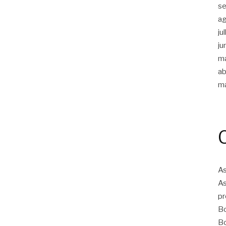
s
a
ju
ju
m
ab
m
As
As
pr
Bo
Bo