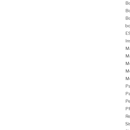
Bo
Bo
Bo
bo
E
In
Ma
Ma
M
Mo
M
Pa
Pa
Pe
P
Re
Si