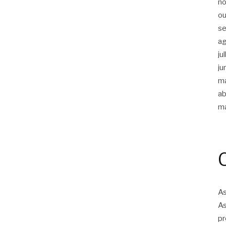
n
ou
s
a
ju
ju
m
ab
m
As
As
pr