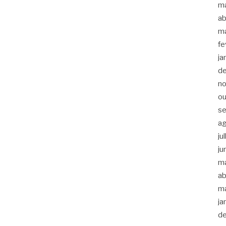
m
ab
m
fe
ja
d
n
ou
s
a
ju
ju
m
ab
m
ja
d