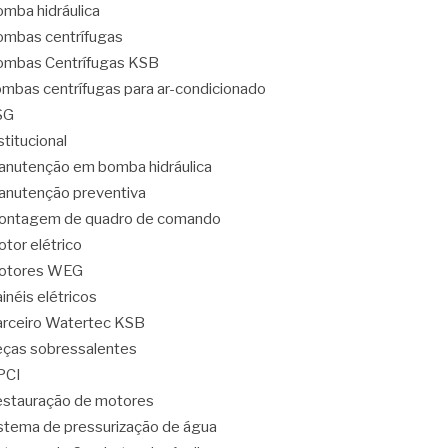
mba hidráulica
mbas centrífugas
mbas Centrífugas KSB
mbas centrífugas para ar-condicionado
SG
stitucional
nutenção em bomba hidráulica
nutenção preventiva
ontagem de quadro de comando
tor elétrico
otores WEG
inéis elétricos
rceiro Watertec KSB
ças sobressalentes
PCI
stauração de motores
stema de pressurização de água