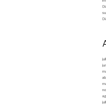
im
Di
su
Di
ju
ju
m
ab
m
n
a
ju