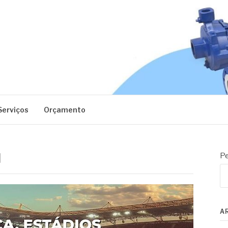
EC
Serviços
Orçamento
l
Pe
A