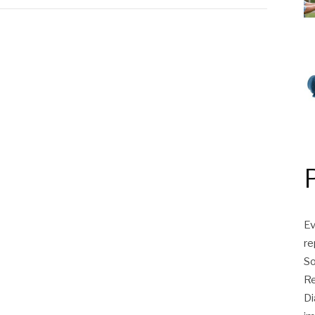
Ev
r
So
Re
Di